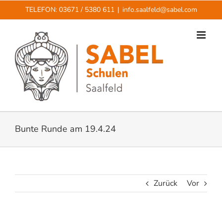
Zum
TELEFON: 03671 / 5380 611
|
info.saalfeld@sabel.com
Inhalt
springen
Bunte Runde am 19.4.24
Zurück
Vor